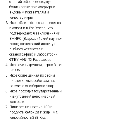
строгий отбор и ежегодную
бонитировку по экстерьерно-
видовым показателям и
качеству икры.
Икра «Selected» поставляется на
экспорт и в РосРезерв, что
подтверждается заключениями
ВНИРО (Всероссийский научно-
исследовательский институт
рыбного хозяйства и
океанографии) и лаборатории
ФГБУ НИИПХ Росрезерва.
Икра очень крупная, зерно более
3.5 мм.
Икра более ценная по своим
питательным свойствам, т.к.
получена от отборного стада.
Икра проходит государственный
и внутренний ветеринарный
контроль.
Пищевая ценность в 100 г
продукта: белок 28 г, жир 14 г,
калорийность 238 Ккал.