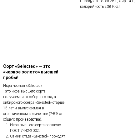
г продукта: белок 28 г, жир 14 г,
калорийность 238 Ккал.
Сорт «Selected» — это
«черное золото» высшей
пробы!
Икра черная «Selected»
- это икра высшего сорта,
получаемая от отборного стада
сибирского осетра «Selected» старше
15 лет и выпускаемая в
ограниченном количестве (7-8% от
общего производства).
Икра высшего сорта согласно
ГОСТ 7442-2002.
Самки стада «Selected» проходят